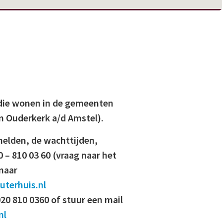
 die wonen in de gemeenten
n Ouderkerk a/d Amstel).
melden, de wachttijden,
0 – 810 03 60 (vraag naar het
naar
terhuis.nl
020 810 0360 of stuur een mail
nl