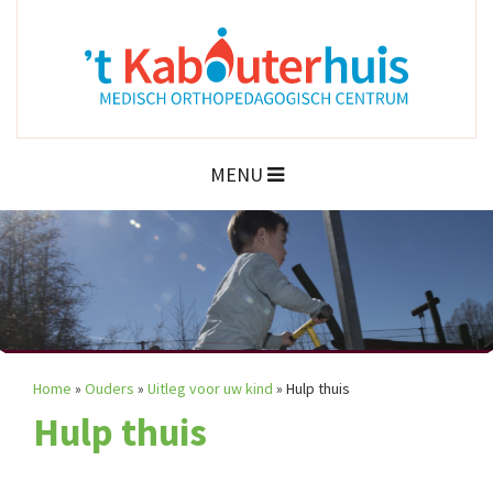
MENU
Home
»
Ouders
»
Uitleg voor uw kind
»
Hulp thuis
Hulp thuis