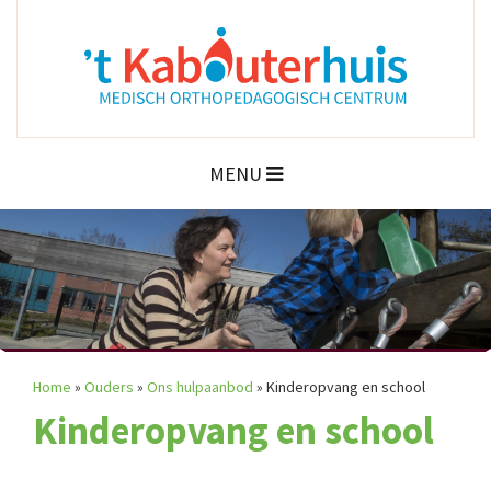
MENU
Home
»
Ouders
»
Ons hulpaanbod
»
Kinderopvang en school
Kinderopvang en school