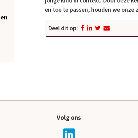
jonge kind in context. Door deze ke
en toe te passen, houden we onze 
oen
Deel dit op:
Volg ons