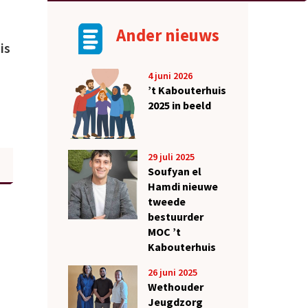
Ander nieuws
is
4 juni 2026
’t Kabouterhuis
2025 in beeld
29 juli 2025
Soufyan el
Hamdi nieuwe
tweede
bestuurder
MOC ’t
Kabouterhuis
26 juni 2025
Wethouder
Jeugdzorg