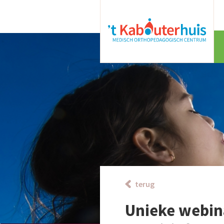
terug
Unieke webina