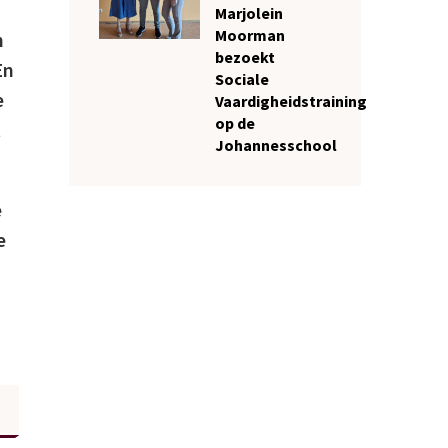
Marjolein
Moorman
h
bezoekt
En
Sociale
e
Vaardigheidstraining
op de
t
Johannesschool
e
e