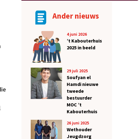
Ander nieuws
4 juni 2026
’t Kabouterhuis
n
2025 in beeld
29 juli 2025
Soufyan el
Hamdi nieuwe
die
tweede
bestuurder
MOC ’t
l
Kabouterhuis
26 juni 2025
Wethouder
Jeugdzorg