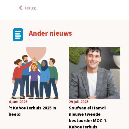
terug
Ander nieuws
4 juni 2026
29 juli 2025
’t Kabouterhuis 2025 in
Soufyan el Hamdi
beeld
nieuwe tweede
bestuurder MOC ’t
Kabouterhuis