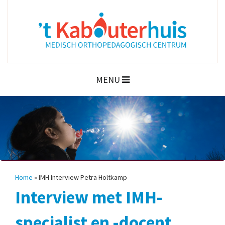
MENU
Home
»
IMH Interview Petra Holtkamp
Interview met IMH-
specialist en -docent