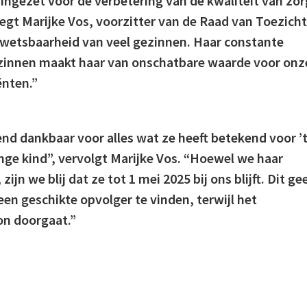
jd ingezet voor de verbetering van de kwaliteit van zor
egt Marijke Vos, voorzitter van de Raad van Toezicht
kwetsbaarheid van veel gezinnen. Haar constante
zinnen maakt haar van onschatbare waarde voor onz
ënten.”
end dankbaar voor alles wat ze heeft betekend voor ’
nge kind”, vervolgt Marijke Vos. “Hoewel we haar
ijn we blij dat ze tot 1 mei 2025 bij ons blijft. Dit gee
en geschikte opvolger te vinden, terwijl het
on doorgaat.”