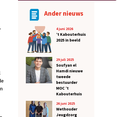
Ander nieuws
-
4 juni 2026
’t Kabouterhuis
2025 in beeld
29 juli 2025
Soufyan el
Hamdi nieuwe
l
tweede
de
bestuurder
en
MOC ’t
Kabouterhuis
26 juni 2025
Wethouder
Jeugdzorg