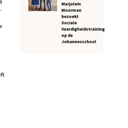
g
Marjolein
.
Moorman
bezoekt
Sociale
e
Vaardigheidstraining
op de
Johannesschool
t
ft