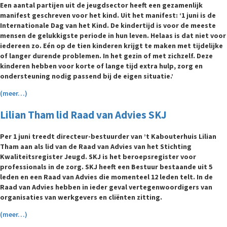
Een aantal partijen uit de jeugdsector heeft een gezamenlijk
manifest geschreven voor het kind. Uit het manifest: ‘1 juni is de
Internationale Dag van het Kind. De kindertijd is voor de meeste
mensen de gelukkigste periode in hun leven. Helaas is dat niet voor
iedereen zo. Eén op de tien kinderen krijgt te maken met tijdelijke
of langer durende problemen. In het gezin of met zichzelf. Deze
kinderen hebben voor korte of lange tijd extra hulp, zorg en
ondersteuning nodig passend bij de eigen situatie.’
(meer…)
Lilian Tham lid Raad van Advies SKJ
Per 1 juni treedt directeur-bestuurder van ’t Kabouterhuis Lilian
Tham aan als lid van de Raad van Advies van het Stichting
Kwaliteitsregister Jeugd. SKJ is het beroepsregister voor
professionals in de zorg. SKJ heeft een Bestuur bestaande uit 5
leden en een Raad van Advies die momenteel 12 leden telt. In de
Raad van Advies hebben in ieder geval vertegenwoordigers van
organisaties van werkgevers en cliënten zitting.
(meer…)