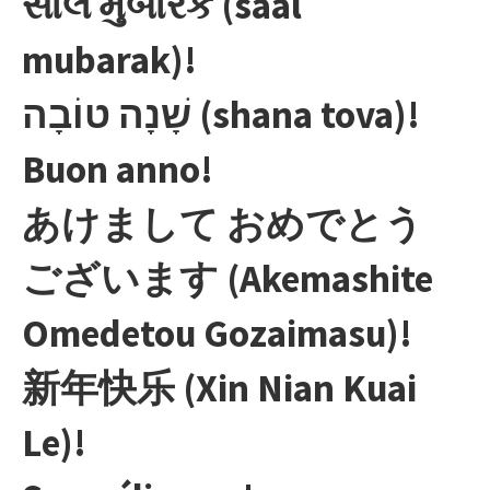
સાલ મુબારક (saal
mubarak)!
שָׁנָה טוֹבָה (shana tova)!
Buon anno!
あけまして おめでとう
ございます (Akemashite
Omedetou Gozaimasu)!
新年快乐 (Xin Nian Kuai
Le)!