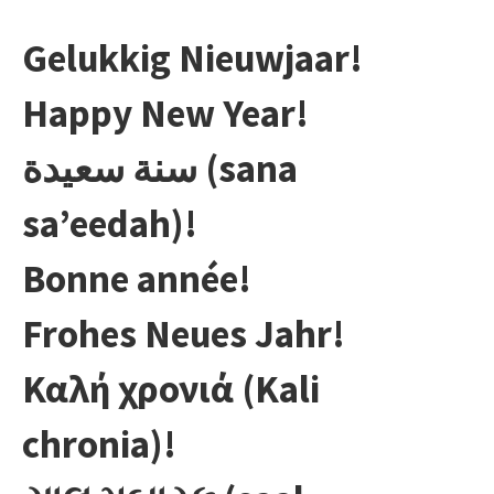
Gelukkig Nieuwjaar!
Happy New Year!
سنة سعيدة (sana
sa’eedah)!
Bonne année!
Frohes Neues Jahr!
Καλή χρονιά (Kali
chronia)!