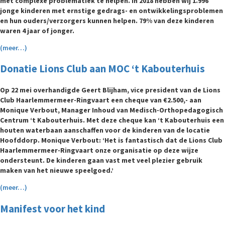
met complexe problematiek te helpen. In 2018 hebben wij 1.996
jonge kinderen met ernstige gedrags- en ontwikkelingsproblemen
en hun ouders/verzorgers kunnen helpen. 79% van deze kinderen
waren 4 jaar of jonger.
(meer…)
Donatie Lions Club aan MOC ‘t Kabouterhuis
Op 22 mei overhandigde Geert Blijham, vice president van de Lions
Club Haarlemmermeer-Ringvaart een cheque van €2.500,- aan
Monique Verbout, Manager Inhoud van Medisch-Orthopedagogisch
Centrum ‘t Kabouterhuis. Met deze cheque kan ‘t Kabouterhuis een
houten waterbaan aanschaffen voor de kinderen van de locatie
Hoofddorp. Monique Verbout: ‘Het is fantastisch dat de Lions Club
Haarlemmermeer-Ringvaart onze organisatie op deze wijze
ondersteunt. De kinderen gaan vast met veel plezier gebruik
maken van het nieuwe speelgoed.’
(meer…)
Manifest voor het kind