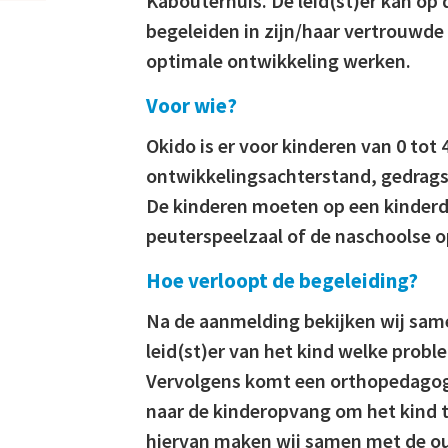
Kabouterhuis. De leid(st)er kan op
begeleiden in zijn/haar vertrouwd
optimale ontwikkeling werken.
Voor wie?
Okido is er voor kinderen van 0 tot 
ontwikkelingsachterstand, gedrag
De kinderen moeten op een kinderda
peuterspeelzaal of de naschoolse o
Hoe verloopt de begeleiding?
Na de aanmelding bekijken wij sam
leid(st)er van het kind welke probl
Vervolgens komt een orthopedago
naar de kinderopvang om het kind t
hiervan maken wij samen met de oud