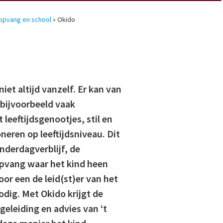
 opvang en school
»
Okido
iet altijd vanzelf. Er kan van
n bijvoorbeeld vaak
leeftijdsgenootjes, stil en
neren op leeftijdsniveau. Dit
inderdagverblijf, de
opvang waar het kind heen
oor een de leid(st)er van het
odig. Met Okido krijgt de
geleiding en advies van ‘t