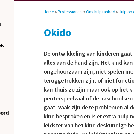
Home
»
Professionals
»
Ons hulpaanbod
»
Hulp op
l
Okido
ek
De ontwikkeling van kinderen gaat n
alles aan de hand zijn. Het kind ka
ongehoorzaam zijn, niet spelen met 
teruggetrokken zijn, of niet functio
kan thuis zo zijn maar ook op het k
peuterspeelzaal of de naschoolse 
gaat. Vaak zijn deze problemen al d
oord
kind besproken en is er extra hulp n
leidster van het kind deskundige be