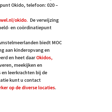
epunt Okido, telefoon: 020 –
el.nl/okido.
De verwijzing
meld- en coördinatiepunt
 Amstelmeerlanden biedt MOC
ng aan kinderopvang en
eerd en heet daar
Okidos,
rveren, meekijken en
 en leerkrachten bij de
atie kunt u contact
er op de diverse locaties
.