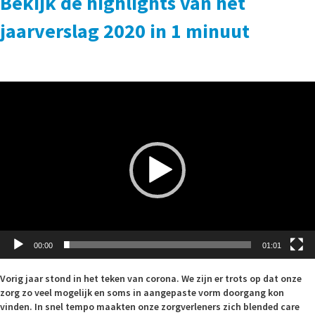
Bekijk de highlights van het
jaarverslag 2020 in 1 minuut
Videospeler
00:00
01:01
Vorig jaar stond in het teken van corona. We zijn er trots op dat onze
zorg zo veel mogelijk en soms in aangepaste vorm doorgang kon
vinden. In snel tempo maakten onze zorgverleners zich blended care