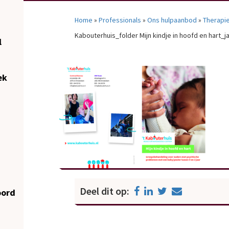
Home
»
Professionals
»
Ons hulpaanbod
»
Therapi
Kabouterhuis_folder Mijn kindje in hoofd en hart_
l
ek
Deel dit op:
oord