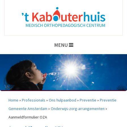
MENU
Home
»
Professionals
»
Ons hulpaanbod
»
Preventie
»
Preventie
Gemeente Amsterdam
»
Onderwijs-zorg-arrangementen
»
Aanmeldformulier OZA