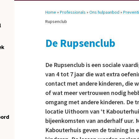
Home
»
Professionals
»
Ons hulpaanbod
»
Prevent
Rupsenclub
l
De Rupsenclub
ek
De Rupsenclub is een sociale vaard
van 4 tot 7 jaar die wat extra oefe
contact met andere kinderen, die
of wat meer vertrouwen nodig hebbe
omgang met andere kinderen. De t
locatie Uithoorn van ‘t Kabouterhui
oord
bijeenkomsten van anderhalf uur. 
Kabouterhuis geven de training in 