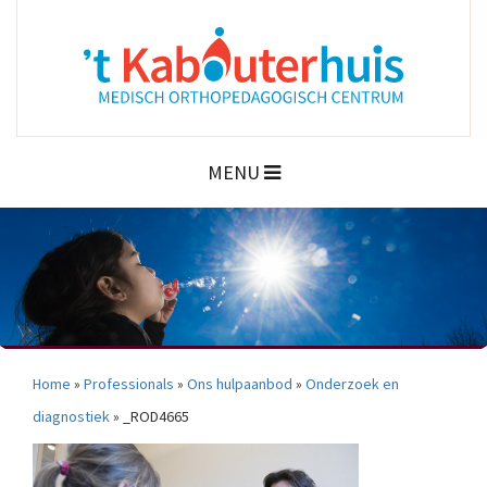
MENU
Home
»
Professionals
»
Ons hulpaanbod
»
Onderzoek en
diagnostiek
»
_ROD4665