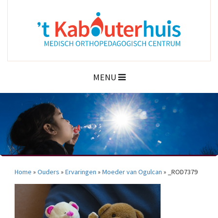
MENU
Home
»
Ouders
»
Ervaringen
»
Moeder van Ogulcan
»
_ROD7379